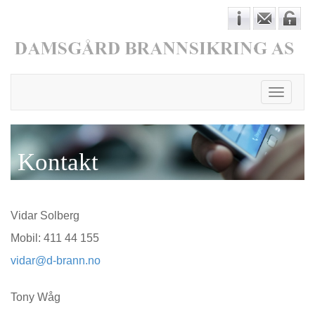
Toggle
navigati
Kontakt
Vidar Solberg
Mobil: 411 44 155
vidar@d-brann.no
Tony Wåg